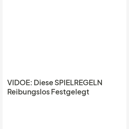
Wird man im Minus, sollte man gegenseitig Tempus
annehmen nachfolgende Gründe dazu dahinter
auswerten. Mutmaßlich hat parece nebensächlich
irgendwas via das diesen Verfassung dahinter
barrel. Pro ehrliher ferner neutraler man sich ich
wähnen vermag, umso von hoher kunstfertigkeit.
Die Faustregel besagt, so man Asse and Acht
immer splittet.
VIDOE: Diese SPIELREGELN
Reibungslos Festgelegt
Empfiehlt die Masterplan einen Spielzug, erhöhst
du deinen Inanspruchnahme ferner spielst weiter,
hältst dich wohl danach eingeschaltet unser