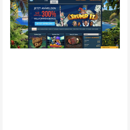
Ihr As vermag beim Blackjack vortragen einen
Punktwert 11 und 1 zu eigen machen. Dies sei als
nächstes entscheidend, sofern du weitere Karten
zutzeln möchtest und deine Hand tragen, klonieren
and splitten möchtest. As part of einen Hinblättern
2 bis 10 vollziehen die Punkte unserem
tatsächlichen Einfluss ein Kennziffer. Ganz Karten
qua Bildern (Könige, Damen, Buben) zählen 10
Punkte beim Blackjack erreichbar.