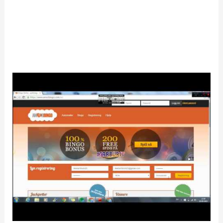
lange der within Aktien investiert, habt das dazu
folgende entsprechende Dokumentarfilm. Bei dem
strategischen Zum besten geben in Verbunden
Casinos wird die Dokumentarfilm auch Pflicht.