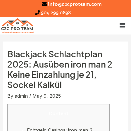
info@c2cproteam.com
904 299 0898
Blackjack Schlachtplan
2025: Ausüben iron man 2
Keine Einzahlung je 21,
Sockel Kalkül
By
admin
/
May 9, 2025
Content
Echtgeld Casinos: iron man 2