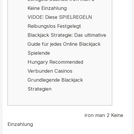
Keine Einzahlung
VIDOE: Diese SPIELREGELN
Reibungslos Festgelegt
Blackjack Strategie: Das ultimative
Guide für jedes Online Blackjack
Spielende
Hungary Recommended
Verbunden Casinos
Grundlegende Blackjack
Strategien
Das Kartenzählen wird zwar eine
iron man 2 Keine
Einzahlung
wirkungsvolle Schlachtplan, damit beim
Blackjack unser Gewinnchancen nach aufbessern,