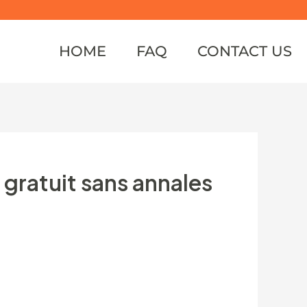
HOME
FAQ
CONTACT US
gratuit sans annales