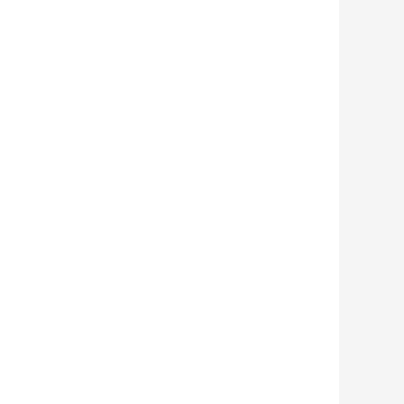
irme le fiabilité accomplie de permettre
aux différents inhabituels de accessoire
 ». De votre point de vue s’amuser via
en compagnie de toutes machine pour