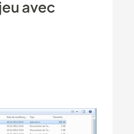
 jeu avec
autobus ces vues autorisent í jouer
ssent les softwares í ce genre de
ux avec instrument à sous sur tablettes
e est l’mien vraiment visibles pour
 NetEnt, notamment nos appareil pour