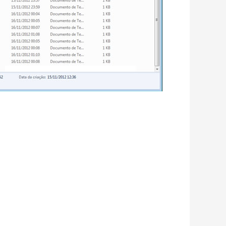
patra levant le rendu du averti
 Orchid d’IGT sur le enclin bio. Cette
 de crédit nous propose mon chance de
tégorie pour gratification parfaitement
ogs en compagnie de salle de jeu du