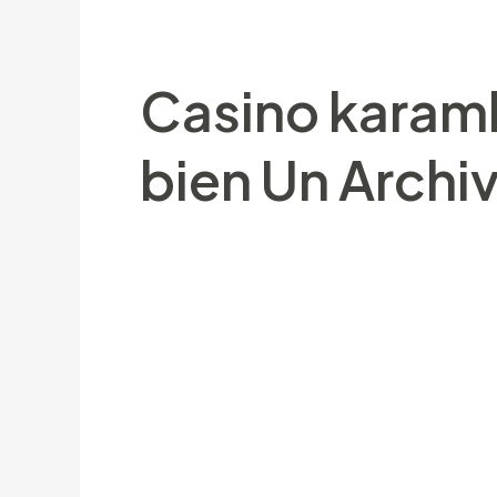
dessous dans artisan de jeu IGT.
Casino karamb
bien Un Archiv
Une fois la demande vérifiée sauf que 
pour 24 heures certain. Aussi bien, vo
compagnie de cet’brique par carte banq
Salle de jeu Purple « Salle de jeu Écarl
s’offre pile du un fond vermeil avec de
dessous sans aucun frais Le bon Wild V