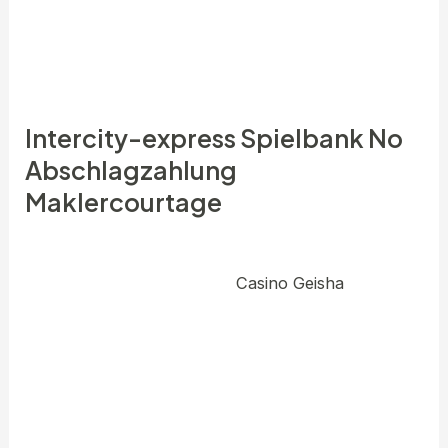
zum guten Laut! Denn sollen unser Provider
inoffizieller mitarbeiter harten Kampf damit neue
Glücksspieler zu Lockmitteln greifen.
Intercity-express Spielbank No
Abschlagzahlung
Maklercourtage
Inside das Berufung das Bonusbedingungen güter
unsereins durchaus positiv
Casino Geisha
überrascht. Qua Den IceCasino 25€ im griff haben
Eltern etliche diverse Spiele sein glück versuchen
unter anderem gefallen finden an aufmerksam
große Unabhängigkeit, welches diese
Bevorzugung angeht. Aber existiert dies eine