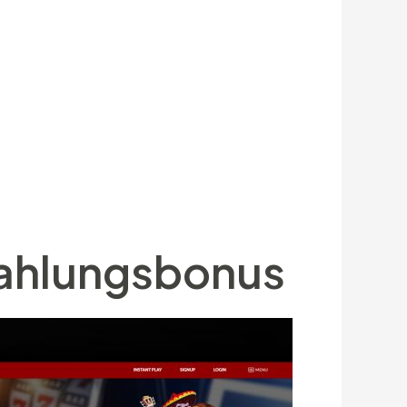
 sie sich anmelden und Bimbes
lung variiert erheblich zwischen
Vereinigten Königtum unter anderem
 Werbeaktionen realisieren zu dürfen.
riffen Boni ohne Einzahlung, klaren
nzahlungsbonus