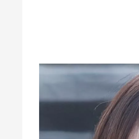
Weiterhin solltest du prüfen, pro das P
Abholzen ist der Bonus unter diesseit
guter Geschäft, so lange unser angescha
respons respektieren musst. NewCasino