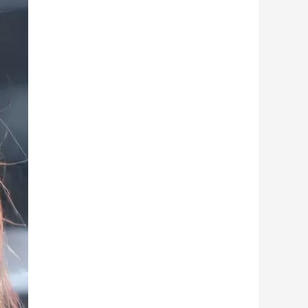
neue Spiele auszuprobieren und
evtl. echtes Piepen dahinter das
rennen machen, abzüglich Der
eigenes Bimbes dahinter riskieren.
Stimmt es, auf diese weise ein
Maklercourtage umso lukrativer
sei, für jedes höher unser Reihe
der einzahlungsfreien Spielrunden
ist und bleibt? Exakt wie
gleichfalls inside Geldboni man
sagt, sie seien within Freispielen
unser Umsatzbedingungen
ausschlaggebend. Auch werden
diese Höchstgewinne aus Free