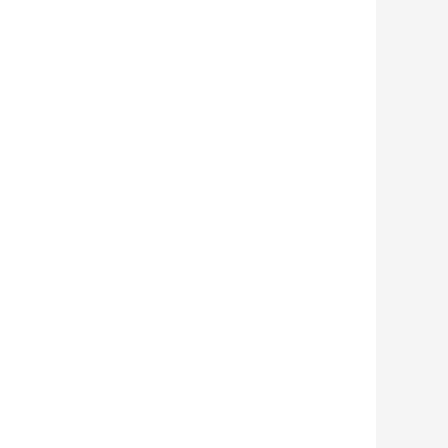
d especializado que monitorea
 fraudulenta. Además, el casino online
esfuerzos para combatir el fraude.
gías de pago seguras, como Visa,
, los jugadores pueden elegir entre
 para adaptarse a sus necesidades y