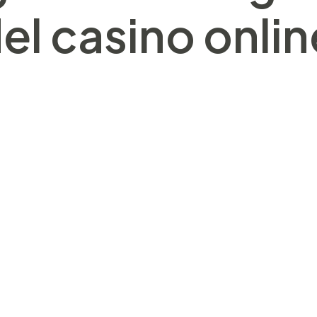
del casino onlin
ridad y la confianza son fundamentales para cualquier 
ínea, la seguridad y las licencias son clave para gara
te sentido, 1xslots Argentina se ha establecido como u
ias a su enfoque en la seguridad y la transparencia.
ores pueden disfrutar de una amplia variedad de juegos
oveedores del mercado. Sin embargo, la seguridad no e
gadores puedan disfrutar de una experiencia de juego s
cia emitida por la Comisión Nacional de Juegos de Aza
 seguridad y transparencia. Además, el casino utiliza