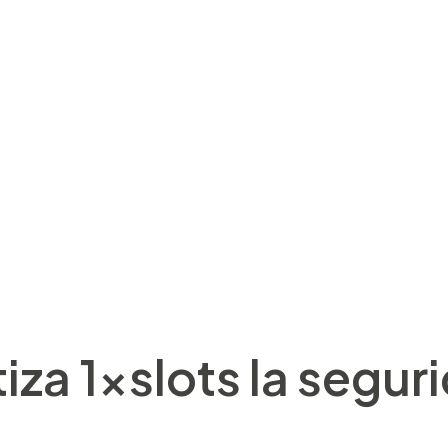
suarios pueden descargar la aplicación móvil o accede
ots está disponible para descargar en formato APK, lo 
.
n bono sin depósito, lo que les permite probar la plata
una excelente oportunidad para experimentar la varieda
e confiable que ofrece una amplia variedad de juegos 
 política de responsabilidad que prioriza la protección
za 1xslots la segur