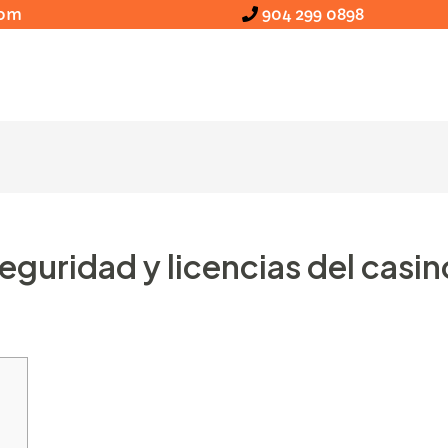
com
904 299 0898
eguridad y licencias del casin