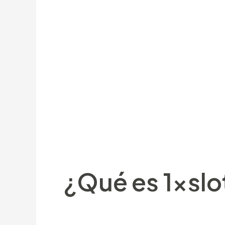
vanguardia para proteger la informació
Además, 1xslots ofrece un bono sin dep
de juegos de azar y apuestas deportiva
tiene en su capacidad para ofrecer una
En resumen, 1xslots Argentina es un ca
la seguridad y la transparencia. Con su
seguro y confiable para los jugadores 
¿Qué es 1xslot
1xslots es un casino online de renombr