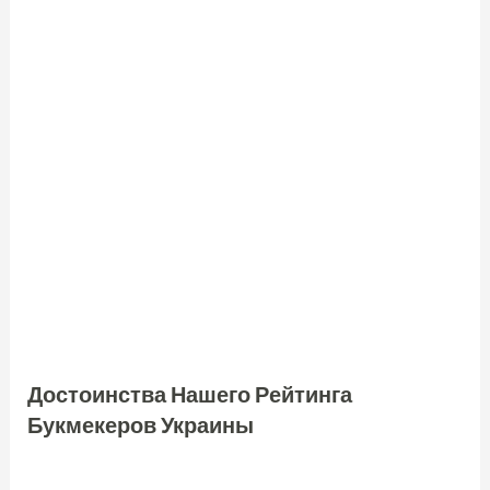
Для удобства пользователей 1вин предлагает
мобильное приложение, доступное для iOS и
Android. Это приложение позволяет делать
ставки и играть в казино где угодно и когда
угодно. 1 win предоставляет возможность
делать ставки в режиме реального времени на
спортивные события, которые уже начались.
Также на сайте доступен стриминг многих
мероприятий, что делает процесс ставок
более увлекательным.
Достоинства Нашего Рейтинга
Букмекеров Украины
Именно это уберегает клиентов от того, что