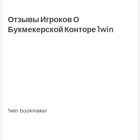
который не может ни одно стороннее лицо.
Отзывы Игроков О
Букмекерской Конторе 1win
Необходимо ответственно отнестись к выбору
капера, он должен быть опытным и
гарантировать максимальный процент
вероятности своих прогнозов. Перед тем как
предоставить бесплатные прогнозы на футбол,
ведется детальная работа по составлению
подобной информации. Внимание обращается
1win bookmaker
на каждого игрока по
отдельности, также изучается команда в
общем. Так, например рассматриваются
травмированные игроки и их замена другими.